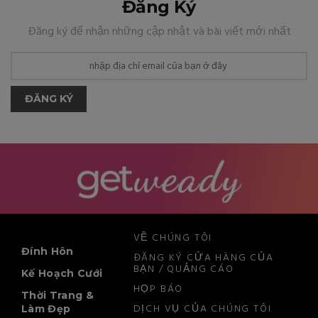
Đăng Ký
Đăng ký để nhận những cập nhật và bài viết mới nhất
ĐĂNG KÝ
VỀ CHÚNG TÔI
Đính Hôn
ĐĂNG KÝ CỬA HÀNG CỦA
BẠN / QUẢNG CÁO
Kế Hoạch Cưới
HỌP BÁO
Thời Trang &
DỊCH VỤ CỦA CHÚNG TÔI
Làm Đẹp