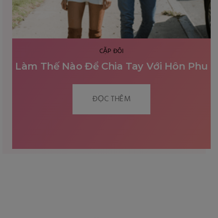
CẶP ĐÔI
49 Ý TƯỞNG HẸN HÒ CHO CÁC CẶP ĐÔI
HÂM NÓNG TÌNH YÊU
ĐỌC THÊM