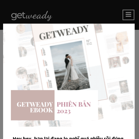
Hey hey, bạn lại đang lo nghĩ quá nhiều rồi đúng